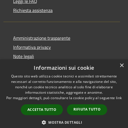
Leggi le FAQ
Richiesta assistenza
Amministrazione trasparente
Informativa privacy
Note legali
×
Dichiarazione di accessibilità
Informazioni sui cookie
Questo sito web utilizza cookie tecnici e assimilati strettamente
necessari al corretto funzionamento e alla navigazione del sito,
nonché un cookie tecnico analitico al solo fine di elaborare
informazioni statistiche, aggregate e anonime.
RSS
Copyright © 2026 • Comune di
Per maggiori dettagli, può consultare la cookie policy al seguente
link
Accessibilità
Borca di Cadore • Powered by
Privacy
Municipium
Accesso
•
RIFIUTA TUTTO
ACCETTA TUTTO
Cookie
redazione
Mappa del sito
MOSTRA DETTAGLI