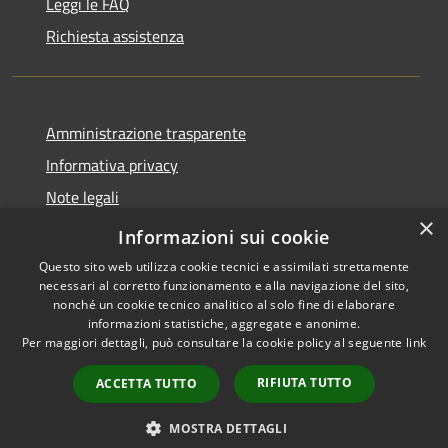
Leggi le FAQ
Richiesta assistenza
Amministrazione trasparente
Informativa privacy
Note legali
×
Dichiarazione di accessibilità
Informazioni sui cookie
Questo sito web utilizza cookie tecnici e assimilati strettamente
necessari al corretto funzionamento e alla navigazione del sito,
nonché un cookie tecnico analitico al solo fine di elaborare
informazioni statistiche, aggregate e anonime.
RSS
Copyright © 2026 • Comune di
Per maggiori dettagli, può consultare la cookie policy al seguente
link
Accessibilità
Borca di Cadore • Powered by
Privacy
Municipium
Accesso
•
RIFIUTA TUTTO
ACCETTA TUTTO
Cookie
redazione
Mappa del sito
MOSTRA DETTAGLI