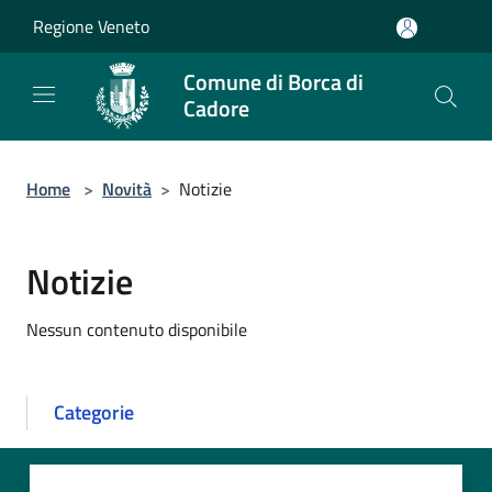
Salta al contenuto principale
Regione Veneto
Comune di Borca di
Cadore
Home
>
Novità
>
Notizie
Notizie
Nessun contenuto disponibile
Categorie