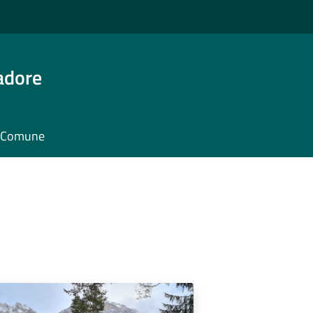
adore
il Comune