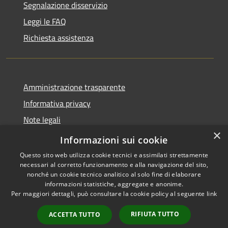
Segnalazione disservizio
Leggi le FAQ
Richiesta assistenza
Amministrazione trasparente
Informativa privacy
Note legali
×
Dichiarazione di accessibilità
Informazioni sui cookie
Questo sito web utilizza cookie tecnici e assimilati strettamente
necessari al corretto funzionamento e alla navigazione del sito,
nonché un cookie tecnico analitico al solo fine di elaborare
informazioni statistiche, aggregate e anonime.
RSS
Copyright © 2026 • Comune di
Per maggiori dettagli, può consultare la cookie policy al seguente
link
Accessibilità
Borca di Cadore • Powered by
Privacy
Municipium
Accesso
•
RIFIUTA TUTTO
ACCETTA TUTTO
Cookie
redazione