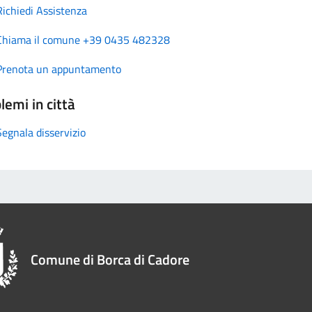
Richiedi Assistenza
Chiama il comune +39 0435 482328
Prenota un appuntamento
lemi in città
Segnala disservizio
Comune di Borca di Cadore