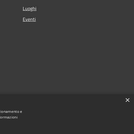
Luoghi
Eventi
×
nzionamento e
nformazioni