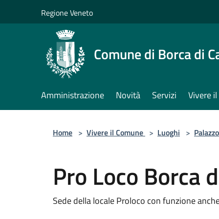
Salta al contenuto principale
Regione Veneto
Comune di Borca di C
Amministrazione
Novità
Servizi
Vivere 
Home
>
Vivere il Comune
>
Luoghi
>
Palazzo
Pro Loco Borca d
Sede della locale Proloco con funzione anche u