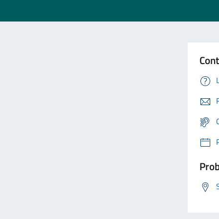
Cont
Prob