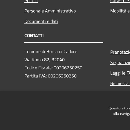
Politici
Catasto e
Personale Amministrativo
Mobilità e
Documenti e dati
CONTATTI
Comune di Borca di Cadore
Prenotaz
Via Roma 82, 32040
Segnalazi
Codice Fiscale: 00206250250
Leggi le 
Partita IVA: 00206250250
Richiesta
PEC:
borca.bl@cert.ip-veneto.net
Centralino Unico: +39 0435 482328
Questo sito 
alla navig