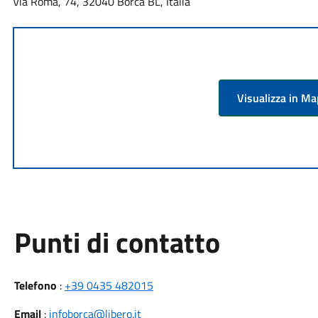
Via Roma, 74, 32040 Borca BL, Italia
Visualizza in M
Punti di contatto
Telefono
:
+39 0435 482015
Email
:
infoborca@libero.it