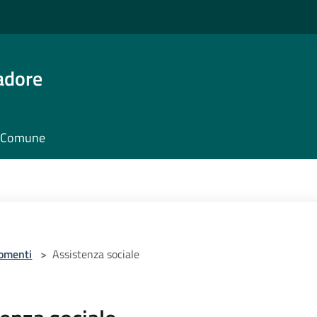
adore
il Comune
omenti
>
Assistenza sociale