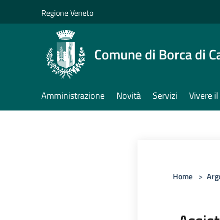
Salta al contenuto principale
Regione Veneto
Comune di Borca di C
Amministrazione
Novità
Servizi
Vivere 
Home
>
Arg