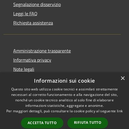
Segnalazione disservizio
Leggi le FAQ
Richiesta assistenza
Amministrazione trasparente
Informativa privacy
Note legali
×
Dichiarazione di accessibilità
Informazioni sui cookie
Questo sito web utilizza cookie tecnici e assimilati strettamente
necessari al corretto funzionamento e alla navigazione del sito,
nonché un cookie tecnico analitico al solo fine di elaborare
informazioni statistiche, aggregate e anonime.
RSS
Copyright © 2026 • Comune di
Per maggiori dettagli, può consultare la cookie policy al seguente
link
Accessibilità
Borca di Cadore • Powered by
Privacy
Municipium
Accesso
•
RIFIUTA TUTTO
ACCETTA TUTTO
Cookie
redazione