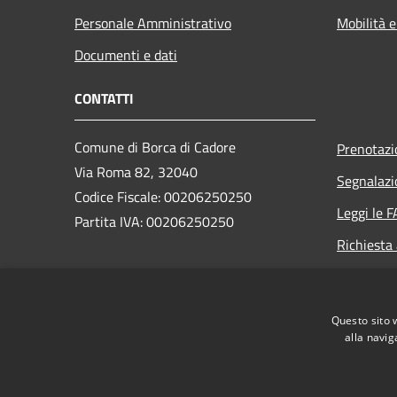
Personale Amministrativo
Mobilità e
Documenti e dati
CONTATTI
Comune di Borca di Cadore
Prenotaz
Via Roma 82, 32040
Segnalazi
Codice Fiscale: 00206250250
Leggi le 
Partita IVA: 00206250250
Richiesta
PEC:
borca.bl@cert.ip-veneto.net
Centralino Unico: +39 0435 482328
Questo sito 
alla navig