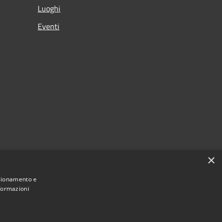
Luoghi
Eventi
×
nzionamento e
nformazioni