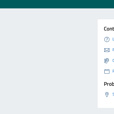
Cont
Prob