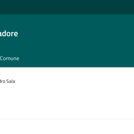
adore
il Comune
ro Sala