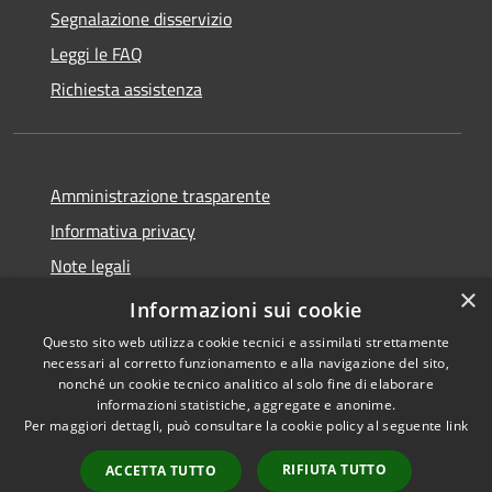
Segnalazione disservizio
Leggi le FAQ
Richiesta assistenza
Amministrazione trasparente
Informativa privacy
Note legali
×
Dichiarazione di accessibilità
Informazioni sui cookie
Questo sito web utilizza cookie tecnici e assimilati strettamente
necessari al corretto funzionamento e alla navigazione del sito,
nonché un cookie tecnico analitico al solo fine di elaborare
informazioni statistiche, aggregate e anonime.
RSS
Copyright © 2026 • Comune di
Per maggiori dettagli, può consultare la cookie policy al seguente
link
Accessibilità
Borca di Cadore • Powered by
Privacy
Municipium
Accesso
•
RIFIUTA TUTTO
ACCETTA TUTTO
Cookie
redazione