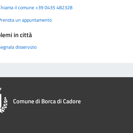
Chiama il comune +39 0435 482328
Prenota un appuntamento
lemi in città
Segnala disservizio
Comune di Borca di Cadore