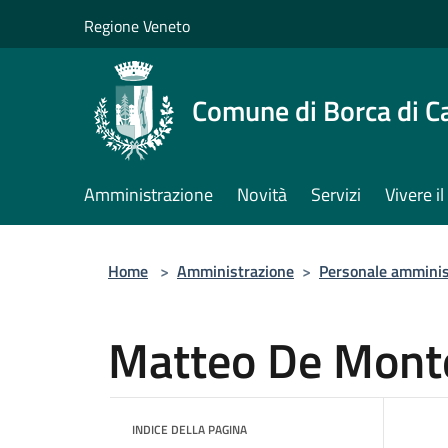
Salta al contenuto principale
Regione Veneto
Comune di Borca di C
Amministrazione
Novità
Servizi
Vivere 
Home
>
Amministrazione
>
Personale amminis
Matteo De Mont
INDICE DELLA PAGINA