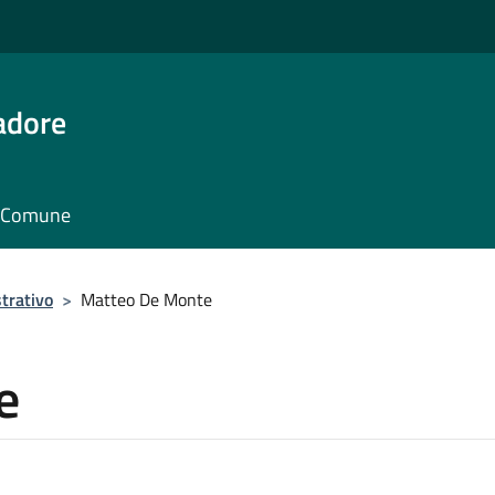
adore
il Comune
trativo
>
Matteo De Monte
e