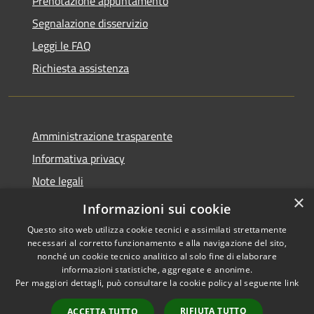
Prenotazione appuntamento
Segnalazione disservizio
Leggi le FAQ
Richiesta assistenza
Amministrazione trasparente
Informativa privacy
Note legali
×
Dichiarazione di accessibilità
Informazioni sui cookie
Questo sito web utilizza cookie tecnici e assimilati strettamente
necessari al corretto funzionamento e alla navigazione del sito,
nonché un cookie tecnico analitico al solo fine di elaborare
informazioni statistiche, aggregate e anonime.
RSS
Copyright © 2026 • Comune di
Per maggiori dettagli, può consultare la cookie policy al seguente
link
Accessibilità
Borca di Cadore • Powered by
Privacy
Municipium
Accesso
•
RIFIUTA TUTTO
ACCETTA TUTTO