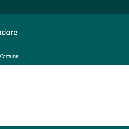
adore
il Comune