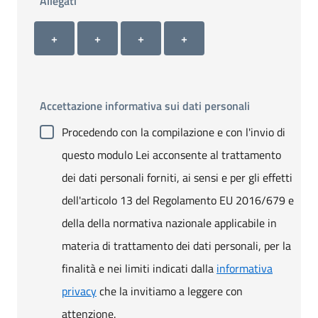
Allegati
Allegato 1
Allegato 2
Allegato 3
Allegato 4
+ Carica allegato 1
+ Carica allegato 2
+ Carica allegato 3
+ Carica allegato 4
+
+
+
+
Accettazione informativa sui dati personali
Procedendo con la compilazione e con l'invio di
questo modulo Lei acconsente al trattamento
dei dati personali forniti, ai sensi e per gli effetti
dell'articolo 13 del Regolamento EU 2016/679 e
della della normativa nazionale applicabile in
materia di trattamento dei dati personali, per la
finalità e nei limiti indicati dalla
informativa
privacy
che la invitiamo a leggere con
attenzione.