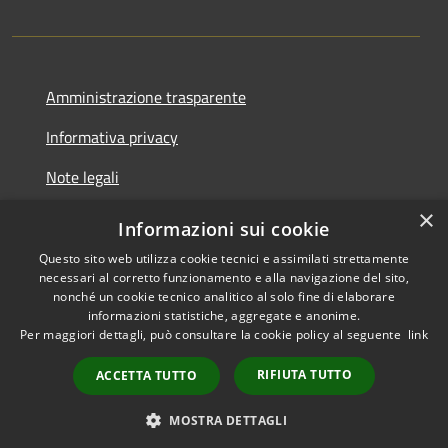
Amministrazione trasparente
Informativa privacy
Note legali
×
Dichiarazione di accessibilità
Informazioni sui cookie
Questo sito web utilizza cookie tecnici e assimilati strettamente
necessari al corretto funzionamento e alla navigazione del sito,
nonché un cookie tecnico analitico al solo fine di elaborare
informazioni statistiche, aggregate e anonime.
RSS
Copyright © 2026 • Comune di
Per maggiori dettagli, può consultare la cookie policy al seguente
link
Accessibilità
Borca di Cadore • Powered by
Privacy
Municipium
•
RIFIUTA TUTTO
ACCETTA TUTTO
Cookie
Accesso redazione
Mappa del sito
MOSTRA DETTAGLI