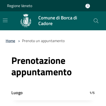
Salta al contenuto principale
Regione Veneto
Comune di Borca di
Cadore
Home
>
Prenota un appuntamento
Prenotazione
appuntamento
Luogo
1/5